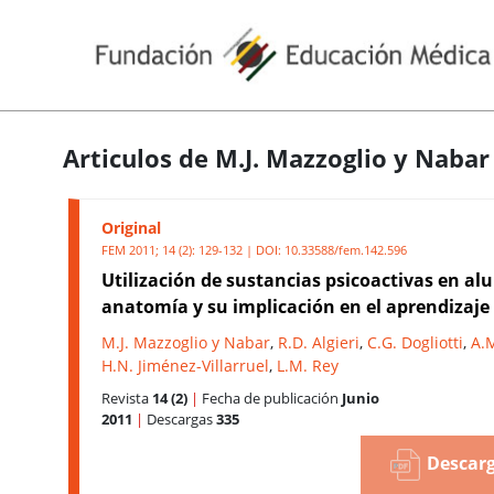
Articulos de M.J. Mazzoglio y Nabar
Original
FEM 2011; 14 (2): 129-132 | DOI:
10.33588/fem.142.596
Utilización de sustancias psicoactivas en a
anatomía y su implicación en el aprendizaje
M.J. Mazzoglio y Nabar
,
R.D. Algieri
,
C.G. Dogliotti
,
A.M
H.N. Jiménez-Villarruel
,
L.M. Rey
Revista
14 (2)
|
Fecha de publicación
Junio
2011
|
Descargas
335
Descarg