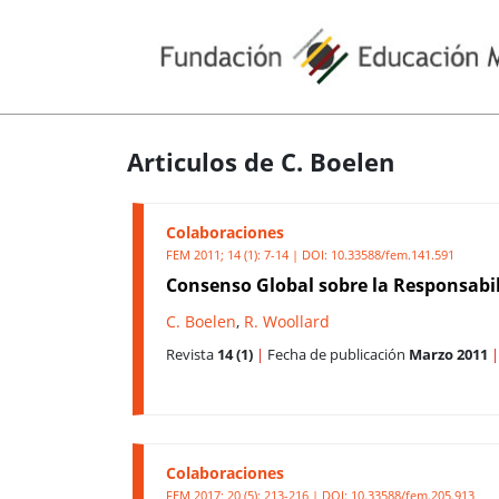
Articulos de C. Boelen
Colaboraciones
FEM 2011; 14 (1): 7-14 | DOI:
10.33588/fem.141.591
Consenso Global sobre la Responsabil
C. Boelen
,
R. Woollard
Revista
14 (1)
|
Fecha de publicación
Marzo 2011
|
Colaboraciones
FEM 2017; 20 (5): 213-216 | DOI:
10.33588/fem.205.913