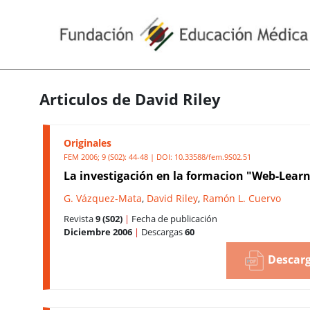
Articulos de David Riley
Originales
FEM 2006; 9 (S02): 44-48 | DOI:
10.33588/fem.9S02.51
La investigación en la formacion "Web-Lear
G. Vázquez-Mata
,
David Riley
,
Ramón L. Cuervo
Revista
9 (S02)
|
Fecha de publicación
Diciembre 2006
|
Descargas
60
Descarg