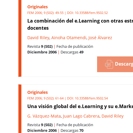
Originales
FEM 2006; 9 (S02): 49-55 | DOI:
10.33588/fem.9S02.52
La combinación del e.Learning con otras est
docentes
David Riley
,
Ainoha Otamendi
,
José Álvarez
Revista
9 (S02)
|
Fecha de publicación
Diciembre 2006
|
Descargas
49
Descarg
Originales
FEM 2006; 9 (S02): 61-64 | DOI:
10.33588/fem.9S02.54
Una visión global del e.Learning y su e.Mark
G. Vázquez-Mata
,
Juan Lago Cabrera
,
David Riley
Revista
9 (S02)
|
Fecha de publicación
Diciembre 2006
|
Descargas
70