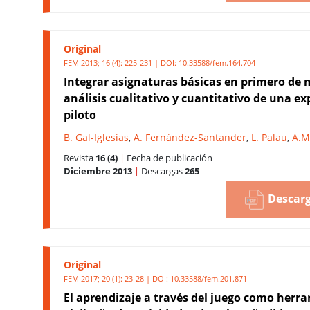
Original
FEM 2013; 16 (4): 225-231 | DOI:
10.33588/fem.164.704
Integrar asignaturas básicas en primero de 
análisis cualitativo y cuantitativo de una ex
piloto
B. Gal-Iglesias
,
A. Fernández-Santander
,
L. Palau
,
A.M
Revista
16 (4)
|
Fecha de publicación
Diciembre 2013
|
Descargas
265
Descarg
Original
FEM 2017; 20 (1): 23-28 | DOI:
10.33588/fem.201.871
El aprendizaje a través del juego como herr