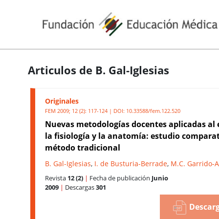
Articulos de B. Gal-Iglesias
Originales
FEM 2009; 12 (2): 117-124 | DOI:
10.33588/fem.122.520
Nuevas metodologías docentes aplicadas al 
la fisiología y la anatomía: estudio comparat
método tradicional
B. Gal-Iglesias
,
I. de Busturia-Berrade
,
M.C. Garrido-A
Revista
12 (2)
|
Fecha de publicación
Junio
2009
|
Descargas
301
Descarg