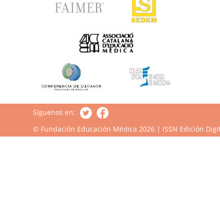
Siguenos en:
© Fundación Educación Médica 2026 | ISSN Edición Digit