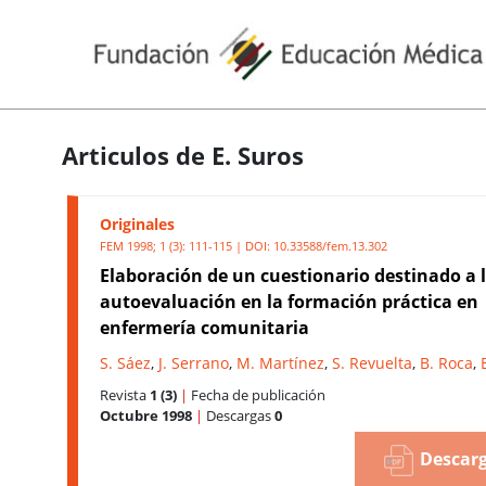
Articulos de E. Suros
Originales
FEM 1998; 1 (3): 111-115 | DOI:
10.33588/fem.13.302
Elaboración de un cuestionario destinado a 
autoevaluación en la formación práctica en
enfermería comunitaria
S. Sáez
,
J. Serrano
,
M. Martínez
,
S. Revuelta
,
B. Roca
,
Revista
1 (3)
|
Fecha de publicación
Octubre 1998
|
Descargas
0
Descarg