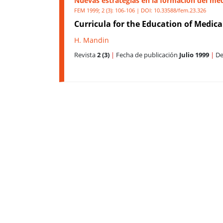
Nuevas estrategias en la formación del méd
FEM 1999; 2 (3): 106-106 | DOI:
10.33588/fem.23.326
Curricula for the Education of Medica
H. Mandin
Revista
2 (3)
|
Fecha de publicación
Julio 1999
|
De