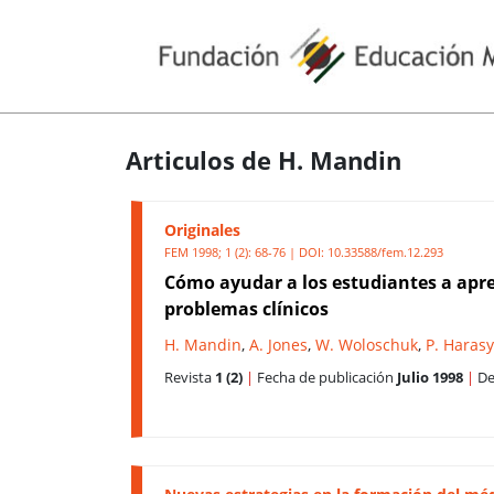
Articulos de H. Mandin
Originales
FEM 1998; 1 (2): 68-76 | DOI:
10.33588/fem.12.293
Cómo ayudar a los estudiantes a apr
problemas clínicos
H. Mandin
,
A. Jones
,
W. Woloschuk
,
P. Haras
Revista
1 (2)
|
Fecha de publicación
Julio 1998
|
De