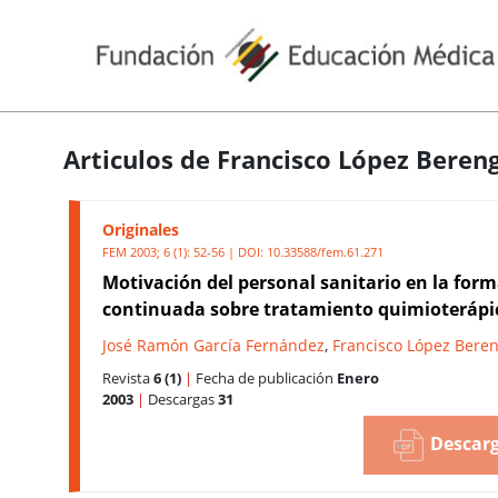
Articulos de Francisco López Beren
Originales
FEM 2003; 6 (1): 52-56 | DOI:
10.33588/fem.61.271
Motivación del personal sanitario en la for
continuada sobre tratamiento quimioterápi
José Ramón García Fernández
,
Francisco López Bere
Revista
6 (1)
|
Fecha de publicación
Enero
2003
|
Descargas
31
Descarg