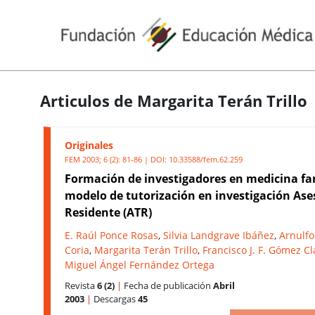
Articulos de Margarita Terán Trillo
Originales
FEM 2003; 6 (2): 81-86 | DOI:
10.33588/fem.62.259
Formación de investigadores en medicina fam
modelo de tutorización en investigación Ase
Residente (ATR)
E. Raúl Ponce Rosas
,
Silvia Landgrave Ibáñez
,
Arnulfo
Coria
,
Margarita Terán Trillo
,
Francisco J. F. Gómez Cl
Miguel Ángel Fernández Ortega
Revista
6 (2)
|
Fecha de publicación
Abril
2003
|
Descargas
45