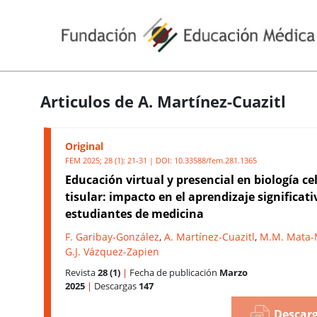
Articulos de A. Martínez-Cuazitl
Original
FEM 2025; 28 (1): 21-31 | DOI:
10.33588/fem.281.1365
Educación virtual y presencial en biología ce
tisular: impacto en el aprendizaje significati
estudiantes de medicina
F. Garibay-González
,
A. Martínez-Cuazitl
,
M.M. Mata-
G.J. Vázquez-Zapien
Revista
28 (1)
|
Fecha de publicación
Marzo
2025
|
Descargas
147
Descarg