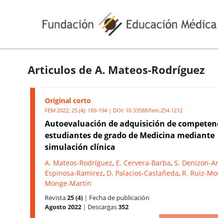
Articulos de A. Mateos-Rodríguez
Original corto
FEM 2022; 25 (4): 189-194 | DOI:
10.33588/fem.254.1212
Autoevaluación de adquisición de competen
estudiantes de grado de Medicina mediante
simulación clínica
A. Mateos-Rodríguez
,
E. Cervera-Barba
,
S. Denizon-A
Espinosa-Ramirez
,
D. Palacios-Castañeda
,
R. Ruiz-Mo
Monge-Martín
Revista
25 (4)
|
Fecha de publicación
Agosto 2022
|
Descargas
352