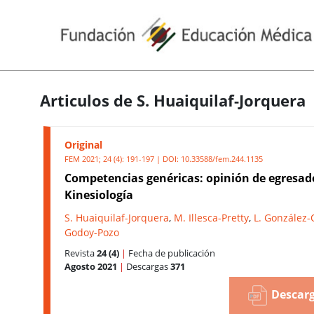
Articulos de S. Huaiquilaf-Jorquera
Original
FEM 2021; 24 (4): 191-197 | DOI:
10.33588/fem.244.1135
Competencias genéricas: opinión de egresad
Kinesiología
S. Huaiquilaf-Jorquera
,
M. Illesca-Pretty
,
L. González-
Godoy-Pozo
Revista
24 (4)
|
Fecha de publicación
Agosto 2021
|
Descargas
371
Descarg