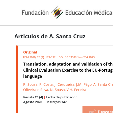
Articulos de A. Santa Cruz
Original
FEM 2020; 23 (4): 179-192 | DOI:
10.33588/fem.234.1073
Translation, adaptation and validation of th
Clinical Evaluation Exercise to the EU-Portu
language
R. Sousa
,
P. Costa
,
J. Cerqueira
,
J.M. Pêgo
,
A. Santa Cr
Oliveira e Silva
,
N. Sousa
,
V.H. Pereira
Revista
23 (4)
|
Fecha de publicación
Agosto 2020
|
Descargas
747
Descarg