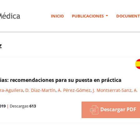
INICIO
PUBLICACIONES
DOCUMENT
z
ias: recomendaciones para su puesta en práctica
ara-Aguilera
,
D. Díaz-Martín
,
A. Pérez-Gómez
,
J. Montserrat-Sanz
,
A.
019
|
Descargas
613
Descargar PDF