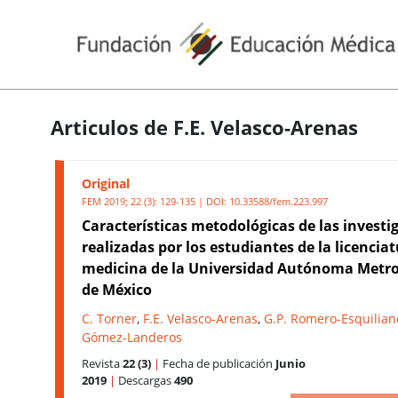
Articulos de F.E. Velasco-Arenas
Original
FEM 2019; 22 (3): 129-135 | DOI:
10.33588/fem.223.997
Características metodológicas de las investi
realizadas por los estudiantes de la licencia
medicina de la Universidad Autónoma Metr
de México
C. Torner
,
F.E. Velasco-Arenas
,
G.P. Romero-Esquilian
Gómez-Landeros
Revista
22 (3)
|
Fecha de publicación
Junio
2019
|
Descargas
490