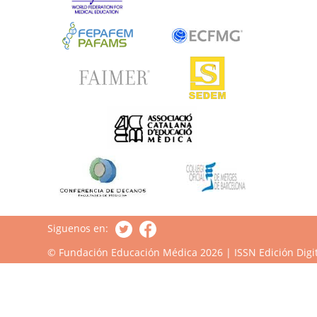
Siguenos en:
© Fundación Educación Médica 2026 | ISSN Edición Digit