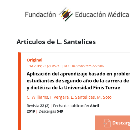
Articulos de L. Santelices
Original
FEM 2019; 22 (2): 85-90 | DOI:
10.33588/fem.222.986
Aplicación del aprendizaje basado en probl
estudiantes de segundo año de la carrera de
y dietética de la Universidad Finis Terrae
C. Williams
,
I. Vergara
,
L. Santelices
,
M. Soto
Revista
22 (2)
|
Fecha de publicación
Abril
2019
|
Descargas
549
Descarg