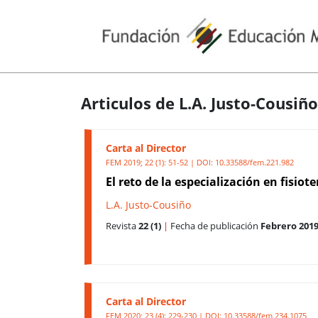
Articulos de L.A. Justo-Cousiño
Carta al Director
FEM 2019; 22 (1): 51-52 | DOI:
10.33588/fem.221.982
El reto de la especialización en fisio
L.A. Justo-Cousiño
Revista
22 (1)
|
Fecha de publicación
Febrero 201
Carta al Director
FEM 2020; 23 (4): 229-230 | DOI:
10.33588/fem.234.1075