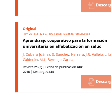
Descarg
Original
FEM 2018; 21 (2): 97-100 | DOI:
10.33588/fem.212.938
Aprendizaje cooperativo para la formación
universitaria en alfabetización en salud
J. Cubero-Juánez
,
S. Sánchez-Herrera
,
J.R. Vallejo
,
L. 
Calderón
,
M.L. Bermejo-García
Revista
21 (2)
|
Fecha de publicación
Abril
2018
|
Descargas
444
Descarg