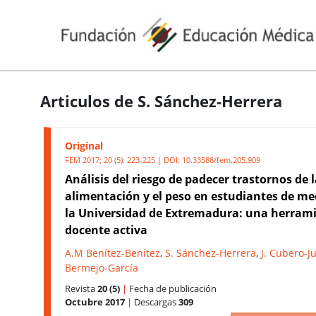
Articulos de S. Sánchez-Herrera
Original
FEM 2017; 20 (5): 223-225 | DOI:
10.33588/fem.205.909
Análisis del riesgo de padecer trastornos de 
alimentación y el peso en estudiantes de me
la Universidad de Extremadura: una herram
docente activa
A.M Benítez-Benítez
,
S. Sánchez-Herrera
,
J. Cubero-J
Bermejo-García
Revista
20 (5)
|
Fecha de publicación
Octubre 2017
|
Descargas
309