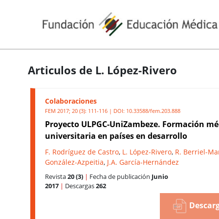
Articulos de L. López-Rivero
Colaboraciones
FEM 2017; 20 (3): 111-116 | DOI:
10.33588/fem.203.888
Proyecto ULPGC-UniZambeze. Formación mé
universitaria en países en desarrollo
F. Rodríguez de Castro
,
L. López-Rivero
,
R. Berriel-Ma
González-Azpeitia
,
J.A. García-Hernández
Revista
20 (3)
|
Fecha de publicación
Junio
2017
|
Descargas
262
Descarg