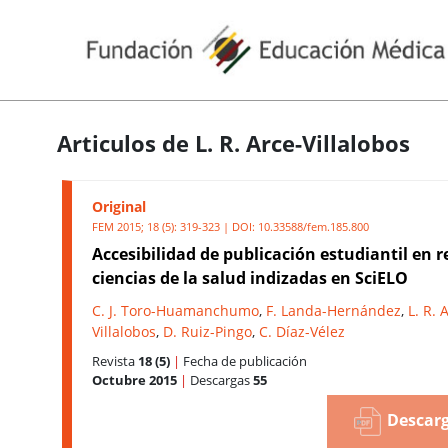
Articulos de L. R. Arce-Villalobos
Original
FEM 2015; 18 (5): 319-323 | DOI:
10.33588/fem.185.800
Accesibilidad de publicación estudiantil en r
ciencias de la salud indizadas en SciELO
C. J. Toro-Huamanchumo
,
F. Landa-Hernández
,
L. R. 
Villalobos
,
D. Ruiz-Pingo
,
C. Díaz-Vélez
Revista
18 (5)
|
Fecha de publicación
Octubre 2015
|
Descargas
55
Descarg