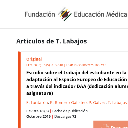
Articulos de T. Labajos
Original
FEM 2015; 18 (5): 313-318 | DOI:
10.33588/fem.185.799
Estudio sobre el trabajo del estudiante en la
adaptación al Espacio Europeo de Educación
a través del indicador DAA (dedicación alum
asignatura)
E. Lantarón
,
R. Romero-Galisteo
,
P. Gálvez
,
T. Labajos
Revista
18 (5)
|
Fecha de publicación
Octubre 2015
|
Descargas
72
Descarg