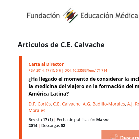
Articulos de C.E. Calvache
Carta al Director
FEM 2014; 17 (1): 5-6 | DOI:
10.33588/fem.171.714
¿Ha llegado el momento de considerar la inc
la medicina del viajero en la formación del 
América Latina?
D.F. Cortés
,
C.E. Calvache
,
A.G. Badillo-Morales
,
A.J. 
Morales
Revista
17 (1)
|
Fecha de publicación
Marzo
2014
|
Descargas
52
Descarg