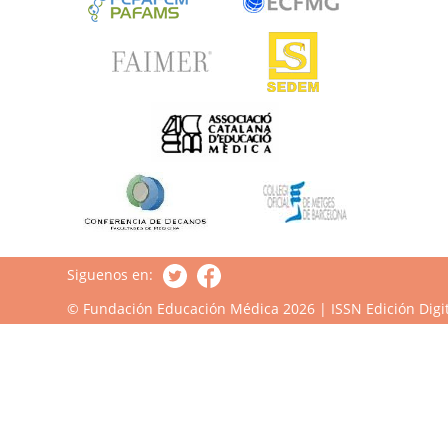
Siguenos en:
© Fundación Educación Médica 2026 | ISSN Edición Digit