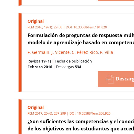
Original
FEM 2016; 19 (1): 27-38 | DOI:
10.33588/fem.191.820
Formulación de preguntas de respuesta múlt
modelo de aprendizaje basado en competenc
F. Germain
,
J. Vicente
,
C. Pérez-Rico
,
P. Villa
Revista
19 (1)
|
Fecha de publicación
Febrero 2016
|
Descargas
534
Descarg
Original
FEM 2017; 20 (6): 287-299 | DOI:
10.33588/fem.206.920
¿Son suficientes las competencias y el cono
de los objetivos en los estudiantes que acced