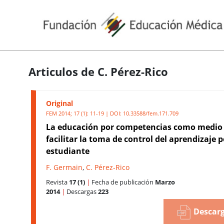
Articulos de C. Pérez-Rico
Original
FEM 2014; 17 (1): 11-19 | DOI:
10.33588/fem.171.709
La educación por competencias como medio
facilitar la toma de control del aprendizaje p
estudiante
F. Germain
,
C. Pérez-Rico
Revista
17 (1)
|
Fecha de publicación
Marzo
2014
|
Descargas
223
Descarg