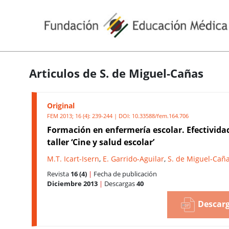
Articulos de S. de Miguel-Cañas
Original
FEM 2013; 16 (4): 239-244 | DOI:
10.33588/fem.164.706
Formación en enfermería escolar. Efectivida
taller ‘Cine y salud escolar’
M.T. Icart-Isern
,
E. Garrido-Aguilar
,
S. de Miguel-Cañ
Revista
16 (4)
|
Fecha de publicación
Diciembre 2013
|
Descargas
40
Descarg