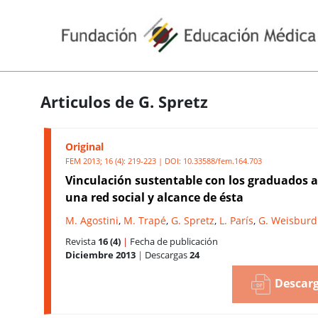
Articulos de G. Spretz
Original
FEM 2013; 16 (4): 219-223 | DOI:
10.33588/fem.164.703
Vinculación sustentable con los graduados a
una red social y alcance de ésta
M. Agostini
,
M. Trapé
,
G. Spretz
,
L. París
,
G. Weisburd
Revista
16 (4)
|
Fecha de publicación
Diciembre 2013
|
Descargas
24
Descarg