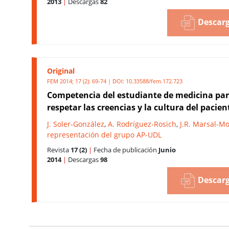
2013
|
Descargas
82
Descarg
Original
FEM 2014; 17 (2): 69-74 | DOI:
10.33588/fem.172.723
Competencia del estudiante de medicina pa
respetar las creencias y la cultura del pacien
J. Soler-González
,
A. Rodríguez-Rosich
,
J.R. Marsal-M
representación del grupo AP-UDL
Revista
17 (2)
|
Fecha de publicación
Junio
2014
|
Descargas
98
Descarg