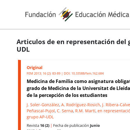
Articulos de en representación del 
UDL
Original
FEM 2013; 16 (2): 83-89 | DOI:
10.33588/fem.162.684
Medicina de Familia como asignatura obligat
grado de Medicina de la Universitat de Lleida
de la percepción de los estudiantes
J. Soler-González
,
A. Rodríguez-Rosich
,
J. Ribera-Calve
Peñascal-Pujol
,
C. Serna
,
R.M. Martí
,
en representaci
grupo AP-UDL
Revista
16 (2)
|
Fecha de publicación
Junio