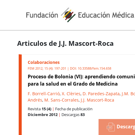
Articulos de J.J. Mascort-Roca
Colaboraciones
FEM 2012; 15 (4): 197-201 | DOI:
10.33588/fem.154.658
Proceso de Bolonia (VI): aprendiendo comun
para la salud en el Grado de Medicina
F. Borrell-Carrió
,
X. Clèries
,
D. Paredes-Zapata
,
J.M. B
Andrés
,
M. Sans-Corrales
,
J.J. Mascort-Roca
Revista
15 (4)
|
Fecha de publicación
Diciembre 2012
|
Descargas
83
Descarg