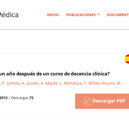
INICIO
PUBLICACIONES
DOCUMENT
n año después de un curso de docencia clínica?
,
P. Gómez
,
A. Jiusán
,
A. Maida
,
L. Mendoza
,
T. Millán-Klusse
,
M.
2012
|
Descargas
72
Descargar PDF