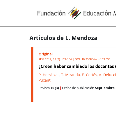
Articulos de L. Mendoza
Original
FEM 2012; 15 (3): 179-184 | DOI:
10.33588/fem.153.653
¿Creen haber cambiado los docentes u
P. Herskovic
,
T. Miranda
,
E. Cortés
,
A. Delucci
Puxant
Revista
15 (3)
|
Fecha de publicación
Septiembre 